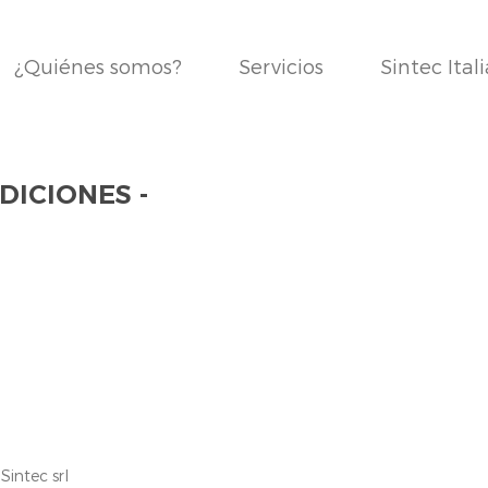
¿Quiénes somos?
Servicios
Sintec Itali
ICIONES - ​
Sintec srl
Política de Privacidad
Política de Cook