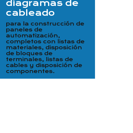
diagramas de
cableado
para la construcción de
paneles de
automatización,
completos con listas de
materiales, disposición
de bloques de
terminales, listas de
cables y disposición de
componentes.
Realizamos dimensionamiento y
cableado de cuadros eléctricos,
creando sistemas embarcados en
máquinas conformes a la
normativa vigente en materia de
máquinas y directivas de
seguridad.