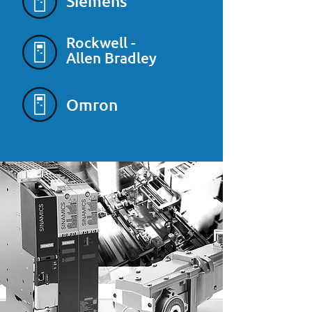
Siemens
Rockwell -
Allen Bradley
Omron